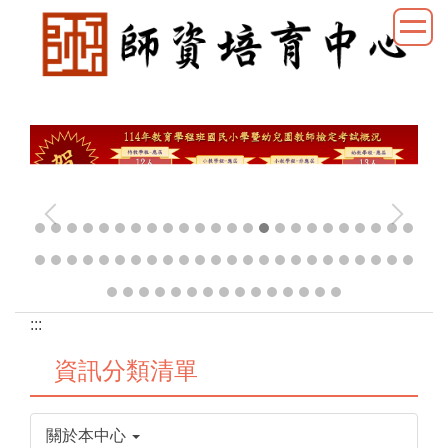
跳
到
主
要
國立臺東大學師資培育中心
內
容
區
:::
資訊分類清單
關於本中心