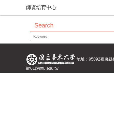
Jump
師資培育中心
to
the
main
Search
content
block
地址：95092臺東
im01@nttu.edu.tw