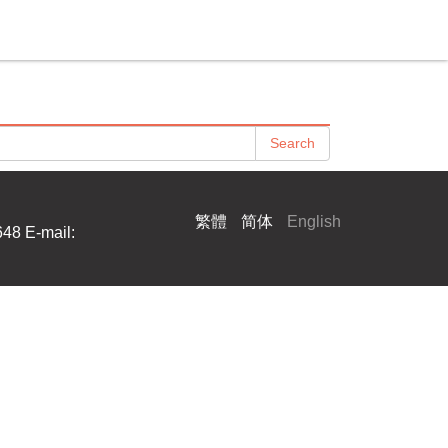
Search
繁體
简体
English
648
E-mail: